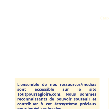
Ceux
L'ensemble de nos ressources/medias
sont accessible sur le site
Toutpoursagloire.com. Nous sommes
reconnaissants de pouvoir soutenir et
contribuer à cet écosystème précieux
pour les églises locales.