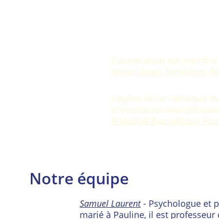
L'association est membre
Associations familiales
 de
L'église Action Biblique d
protestantes évangéliques
Fraternel Evangélique Fra
Notre équipe
​Samuel Laurent
 - Psychologue et p
marié à Pauline, il est professeur 