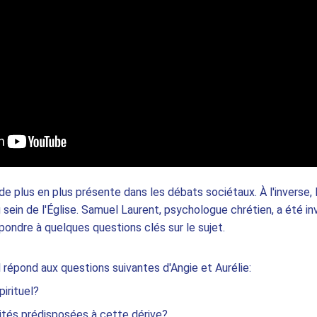
de plus en plus présente dans les débats sociétaux. À l'inverse, l
u sein de l'Église. Samuel Laurent, psychologue chrétien, a été i
épondre à quelques questions clés sur le sujet.  
répond aux questions suivantes d'Angie et Aurélie: 
irituel?  
lités prédisposées à cette dérive? 