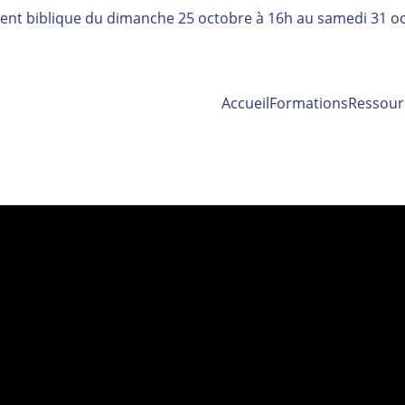
nt biblique 
du dimanche 25 octobre à 16h au samedi 31 oc
Accueil
Formations
Ressour