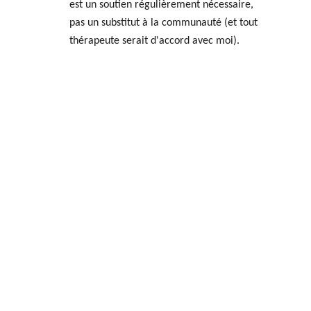
est un soutien régulièrement nécessaire, 
pas un substitut à la communauté (et tout 
thérapeute serait d'accord avec moi).
Retrouver tous 
les articles et 
podcast 
d'Aurélie, 
d'Angie et de 